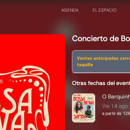
AGENDA
EL ESPACIO
Concierto de B
Ventas anticipadas cerr
taquilla
Otras fechas del even
O Barquin
Vie 14 ago 
a partir de 1