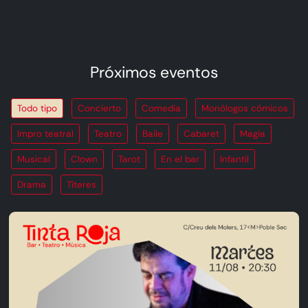
Próximos eventos
Todo tipo
Concierto
Comedia
Monólogos cómicos
Impro teatral
Teatro
Baile
Cabaret
Magia
Musical
Clown
Tarot
En el bar
Infantil
Drama
Títeres