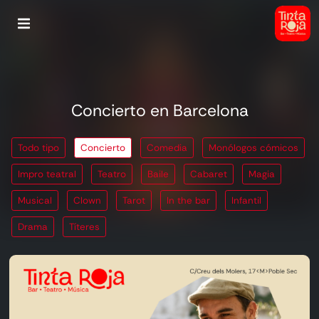
Concierto en Barcelona
Todo tipo
Concierto
Comedia
Monólogos cómicos
Impro teatral
Teatro
Baile
Cabaret
Magia
Musical
Clown
Tarot
In the bar
Infantil
Drama
Títeres