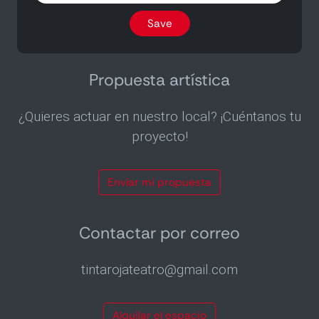
the
program
Save
by
email
twice
a
Propuesta artística
month
¿Quieres actuar en nuestro local? ¡Cuéntanos tu
proyecto!
Envíar mi propuesta
Contactar por correo
tintarojateatro@gmail.com
Alquilar el espacio