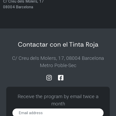
C/ Creu dels Molers, 17
08004 Barcelona
Contactar con el Tinta Roja
C/ Creu dels Molers, 17, 08004 Barcelona
Metro Poble-Sec
Receive the program by email twice a
month
Receive