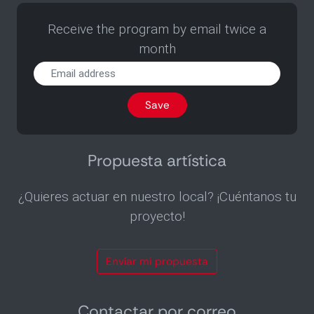
Receive the program by email twice a
month
Receive
the
program
Save
by
email
twice
a
Propuesta artística
month
¿Quieres actuar en nuestro local? ¡Cuéntanos tu
proyecto!
Envíar mi propuesta
Contactar por correo