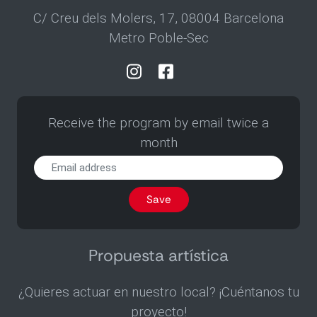
C/ Creu dels Molers, 17, 08004 Barcelona
Metro Poble-Sec
Receive the program by email twice a
month
Receive
the
program
Save
by
email
twice
a
Propuesta artística
month
¿Quieres actuar en nuestro local? ¡Cuéntanos tu
proyecto!