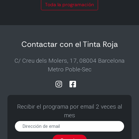
Toda la programación
Contactar con el Tinta Roja
C/ Creu dels Molers, 17, 08004 Barcelona
Metro Poble-Sec
Recibir el programa por email 2 veces al
mes
Recibir
el
programa