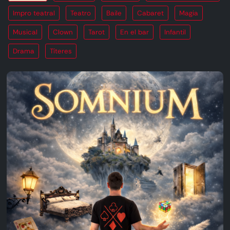
Impro teatral
Teatro
Baile
Cabaret
Magia
Musical
Clown
Tarot
En el bar
Infantil
Drama
Títeres