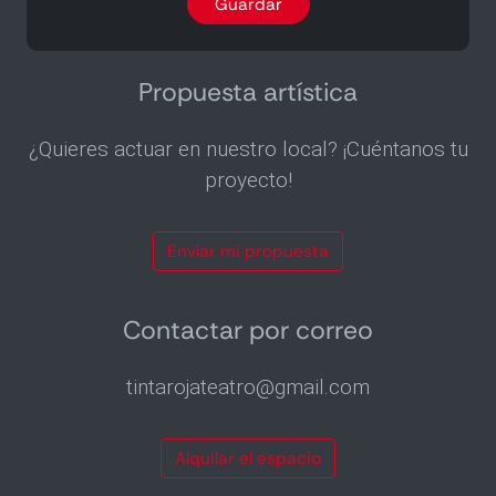
Guardar
por
email
2
veces
Propuesta artística
al
mes
¿Quieres actuar en nuestro local? ¡Cuéntanos tu
proyecto!
Envíar mi propuesta
Contactar por correo
tintarojateatro@gmail.com
Alquilar el espacio