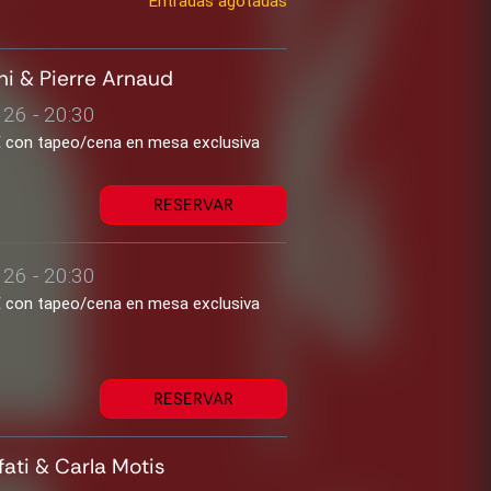
Entradas agotadas
ini & Pierre Arnaud
26 - 20:30
2€ con tapeo/cena en mesa exclusiva
RESERVAR
26 - 20:30
2€ con tapeo/cena en mesa exclusiva
RESERVAR
fati & Carla Motis