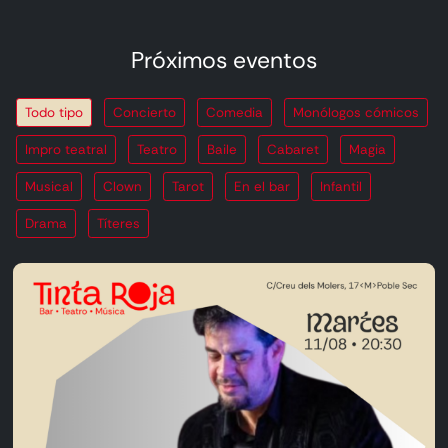
Próximos eventos
Todo tipo
Concierto
Comedia
Monólogos cómicos
Impro teatral
Teatro
Baile
Cabaret
Magia
Musical
Clown
Tarot
En el bar
Infantil
Drama
Títeres