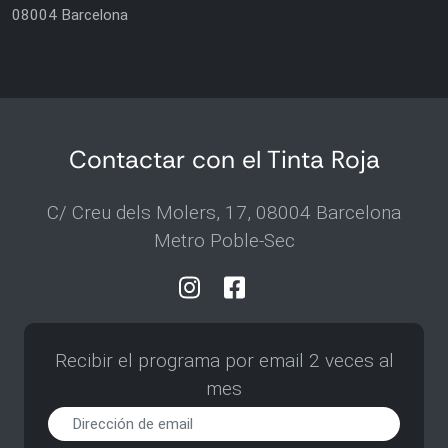
08004 Barcelona
Contactar con el Tinta Roja
C/ Creu dels Molers, 17, 08004 Barcelona
Metro Poble-Sec
Recibir el programa por email 2 veces al
mes
Recibir
el