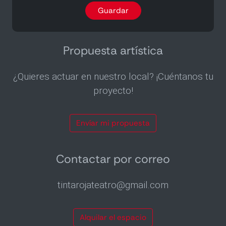
programa
Guardar
por
email
2
veces
Propuesta artística
al
mes
¿Quieres actuar en nuestro local? ¡Cuéntanos tu
proyecto!
Envíar mi propuesta
Contactar por correo
tintarojateatro@gmail.com
Alquilar el espacio