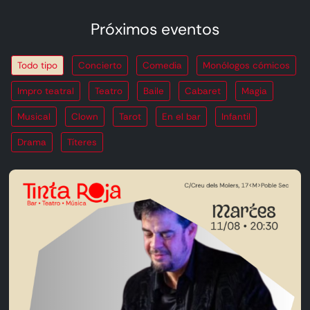
Próximos eventos
Todo tipo
Concierto
Comedia
Monólogos cómicos
Impro teatral
Teatro
Baile
Cabaret
Magia
Musical
Clown
Tarot
En el bar
Infantil
Drama
Títeres