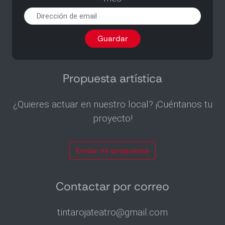
Recibir
el
programa
Guardar
por
email
2
veces
Propuesta artística
al
mes
¿Quieres actuar en nuestro local? ¡Cuéntanos tu
proyecto!
Envíar mi propuesta
Contactar por correo
tintarojateatro@gmail.com