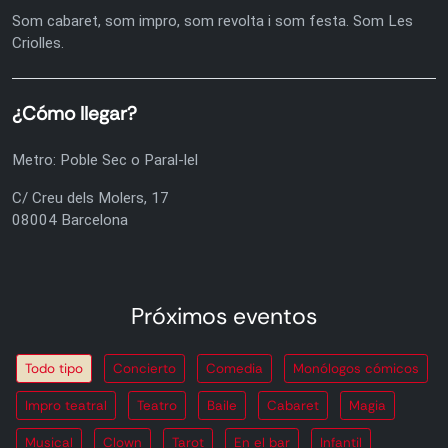
Som cabaret, som impro, som revolta i som festa. Som Les
Criolles.
¿Cómo llegar?
Metro: Poble Sec o Paral-lel
C/ Creu dels Molers, 17
08004 Barcelona
Próximos eventos
Todo tipo
Concierto
Comedia
Monólogos cómicos
Impro teatral
Teatro
Baile
Cabaret
Magia
Musical
Clown
Tarot
En el bar
Infantil