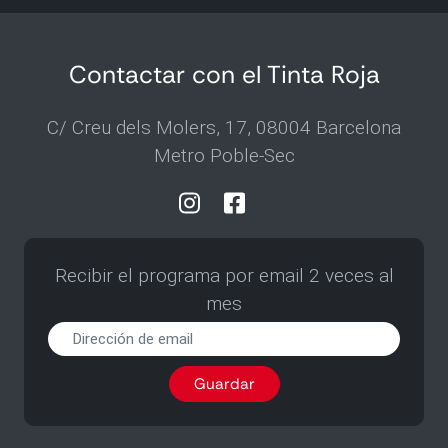
Contactar con el Tinta Roja
C/ Creu dels Molers, 17, 08004 Barcelona
Metro Poble-Sec
Recibir el programa por email 2 veces al
mes
Recibir
el
programa
Guardar
por
email
2