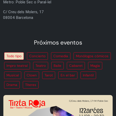
Metro: Poble Sec o Paral-lel
C/ Creu dels Molers, 17
08004 Barcelona
Próximos eventos
Todo tipo
Concierto
Comedia
Monólogos cómicos
Impro teatral
Teatro
Baile
Cabaret
Magia
Musical
Clown
Tarot
En el bar
Infantil
Drama
Títeres