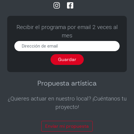
Recibir el programa por email 2 veces al
mes
Recibir
el
programa
Guardar
por
email
2
veces
Propuesta artística
al
mes
¿Quieres actuar en nuestro local? ¡Cuéntanos tu
proyecto!
Envíar mi propuesta