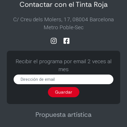
Contactar con el Tinta Roja
C/ Creu dels Molers, 17, 08004 Barcelona
Metro Poble-Sec
Recibir el programa por email 2 veces al
mes
Recibir
el
programa
Guardar
por
email
2
veces
Propuesta artística
al
mes