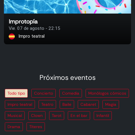
Improtopía
Vie. 07 de agosto - 22:15
Impro teatral
Próximos eventos
Todo tipo
Concierto
Comedia
Monólogos cómicos
Impro teatral
Teatro
Baile
Cabaret
Magia
Musical
Clown
Tarot
En el bar
Infantil
Drama
Títeres