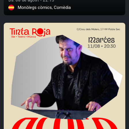
Monòlegs còmics, Comèdia