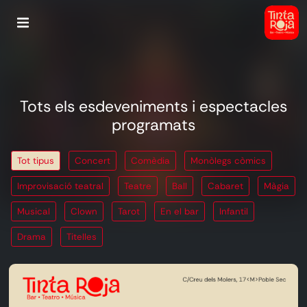
Tots els esdeveniments i espectacles
programats
Tot tipus
Concert
Comèdia
Monòlegs còmics
Improvisació teatral
Teatre
Ball
Cabaret
Màgia
Musical
Clown
Tarot
En el bar
Infantil
Drama
Titelles