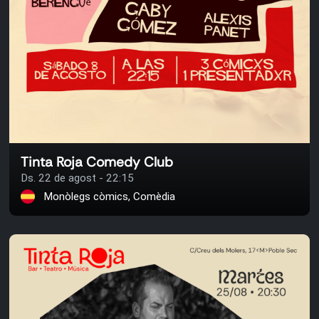
Tinta Roja Comedy Club
Ds. 22 de agost - 22:15
Monòlegs còmics, Comèdia