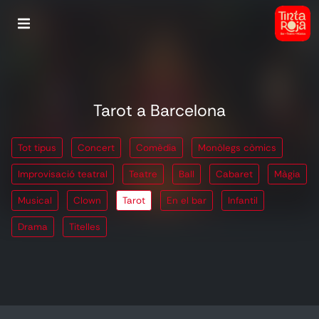
Tarot a Barcelona
Tot tipus
Concert
Comèdia
Monòlegs còmics
Improvisació teatral
Teatre
Ball
Cabaret
Màgia
Musical
Clown
Tarot
En el bar
Infantil
Drama
Titelles