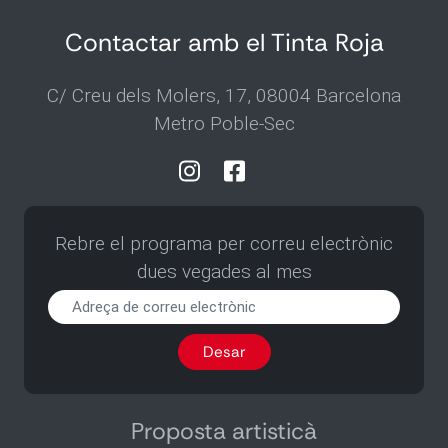
Contactar amb el Tinta Roja
C/ Creu dels Molers, 17, 08004 Barcelona
Metro Poble-Sec
Rebre el programa per correu electrònic
dues vegades al mes
Rebre
el
programa
Desar
per
correu
electrònic
dues
Proposta artisticà
vegades