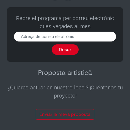
Rebre el programa per correu electrònic
dues vegades al mes
Rebre
el
programa
Desar
per
correu
electrònic
dues
Proposta artisticà
vegades
al
¿Quieres actuar en nuestro local? ¡Cuéntanos tu
mes
proyecto!
Enviar la meva proposta