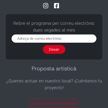
Rebre el programa per correu electrònic
dues vegades al mes
Rebre
el
programa
Desar
per
correu
electrònic
dues
Proposta artisticà
vegades
al
¿Quieres actuar en nuestro local? ¡Cuéntanos tu
mes
proyecto!
Enviar la meva proposta