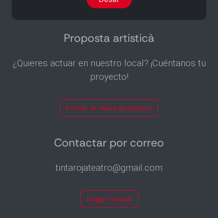
per
correu
electrònic
dues
Proposta artisticà
vegades
al
¿Quieres actuar en nuestro local? ¡Cuéntanos tu
mes
proyecto!
Enviar la meva proposta
Contactar por correo
tintarojateatro@gmail.com
Llogar l’espai