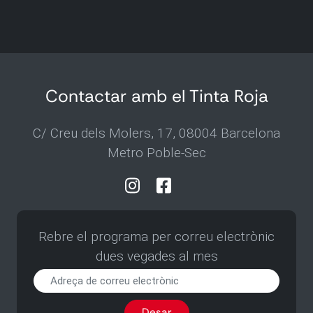
Contactar amb el Tinta Roja
C/ Creu dels Molers, 17, 08004 Barcelona
Metro Poble-Sec
Rebre el programa per correu electrònic
dues vegades al mes
Rebre
el
programa
Desar