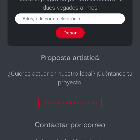
dues vegades al mes
Rebre
el
programa
Desar
per
correu
electrònic
dues
Proposta artisticà
vegades
al
¿Quieres actuar en nuestro local? ¡Cuéntanos tu
mes
proyecto!
Enviar la meva proposta
Contactar por correo