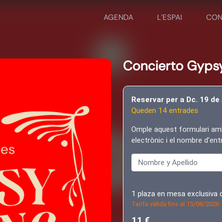
AGENDA
L'ESPAI
CON
Concierto Gyps
Reservar per a Dc. 19 de
Queden 14 entrades
Omple aquest formulari am
electrònic i el nombre d'en
Nombre
y
Apellido
1 plaza en mesa exclusiva
Tarifa vàlida fins al 15/08/2026
11 €