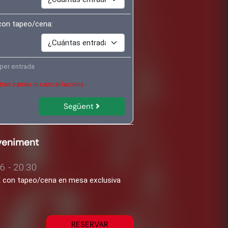
con tapeo/cena:
per entrada
ran canvis ni cancel·lacions
Següent
eveniment
6 - 20:30
1€ con tapeo/cena en mesa exclusiva
RESERVAR