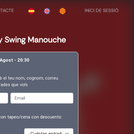
TACTE
INICI DE SESSIÓ
y Swing Manouche
 Agost - 20:30
b el teu nom, cognom, correu
trades que vols
Email
 con tapeo/cena con descuento: