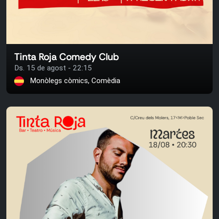
Tinta Roja Comedy Club
Ds. 15 de agost - 22:15
Monòlegs còmics, Comèdia