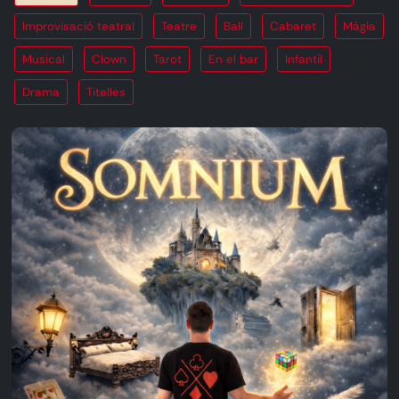
Improvisació teatral
Teatre
Ball
Cabaret
Màgia
Musical
Clown
Tarot
En el bar
Infantil
Drama
Titelles