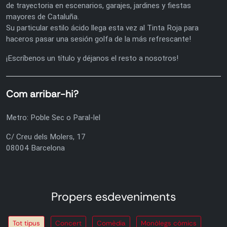
de trayectoria en escenarios, garajes, jardines y fiestas
mayores de Cataluña.
Su particular estilo ácido llega esta vez al Tinta Roja para
haceros pasar una sesión golfa de la más refrescante!
¡Escríbenos un título y déjanos el resto a nosotros!
Com arribar-hi?
Metro: Poble Sec o Paral-lel
C/ Creu dels Molers, 17
08004 Barcelona
Propers esdeveniments
Tot tipus
Concert
Comèdia
Monòlegs còmics