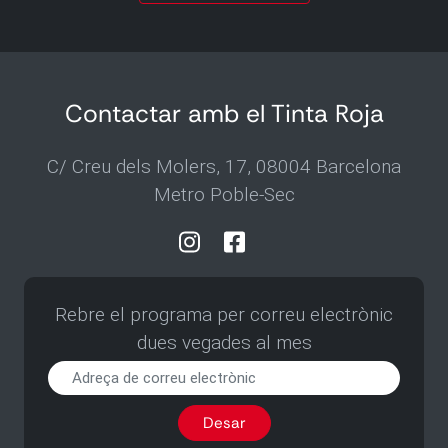
Contactar amb el Tinta Roja
C/ Creu dels Molers, 17, 08004 Barcelona
Metro Poble-Sec
Rebre el programa per correu electrònic
dues vegades al mes
Rebre
el
programa
Desar
per