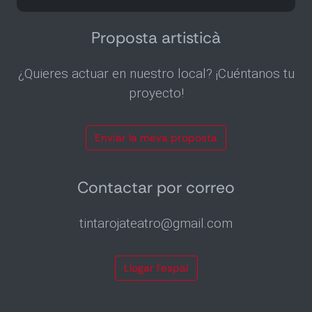
correu
electrònic
dues
Proposta artisticà
vegades
al
¿Quieres actuar en nuestro local? ¡Cuéntanos tu
mes
proyecto!
Enviar la meva proposta
Contactar por correo
tintarojateatro@gmail.com
Llogar l’espai