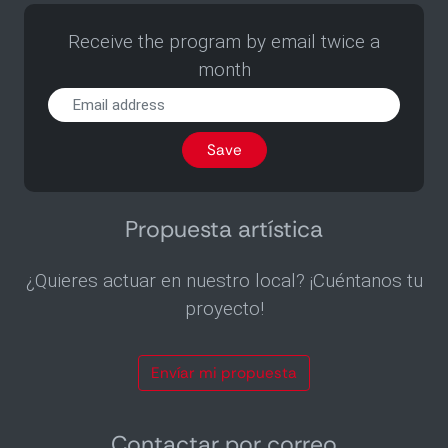
Receive the program by email twice a
month
Receive
the
program
Save
by
email
twice
a
Propuesta artística
month
¿Quieres actuar en nuestro local? ¡Cuéntanos tu
proyecto!
Envíar mi propuesta
Contactar por correo