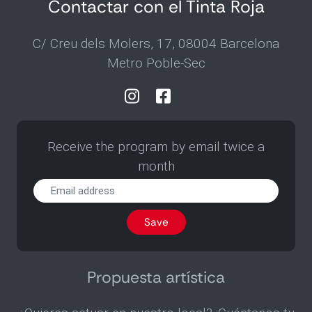
Contactar con el Tinta Roja
C/ Creu dels Molers, 17, 08004 Barcelona
Metro Poble-Sec
Receive the program by email twice a
month
Receive
the
program
Save
by
email
twice
a
Propuesta artística
month