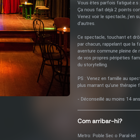
Vous êtes parfois fatigué.e.s 
Ça nous fait déjà 2 points c
Venez voir le spectacle, j'en s
d'autres.
Ce spectacle, touchant et drô
par chacun, rappelant que la f
aventure commune pleine de m
de vos propres péripéties fami
du storytelling.
PS : Venez en famille au spec
plus marrant qu'une thérapie f
- Déconseillé au moins 14 an
Com arribar-hi?
Metro: Poble Sec o Paral-lel