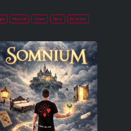
gia
Musical
Clown
Tarot
En el bar