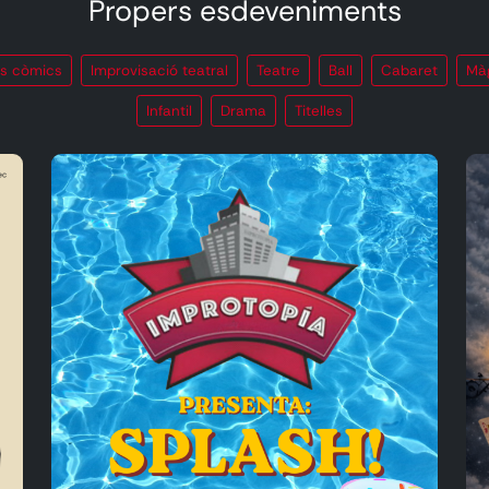
Propers esdeveniments
s còmics
Improvisació teatral
Teatre
Ball
Cabaret
Mà
Infantil
Drama
Titelles