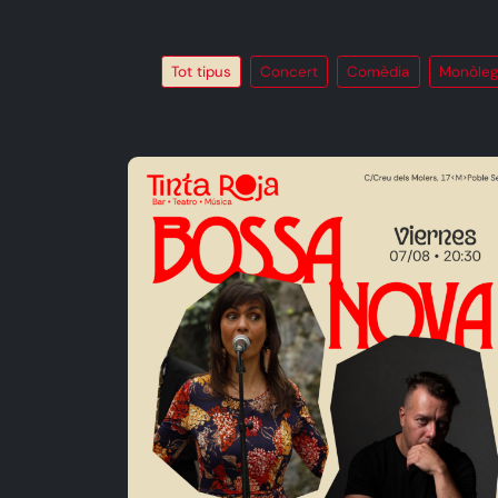
Tot tipus
Concert
Comèdia
Monòleg