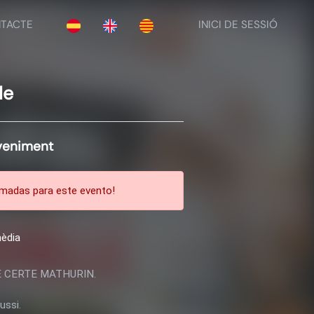
TACTE
INICI DE SESSIÓ
le
eveniment
madas para este evento!
èdia
 CERTE MATHURIN.
ussi.