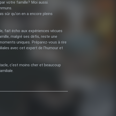
par votre famille? Moi aussi.
ommuns.
uis sûr qu'on en a encore pleins
le, fait écho aux expériences vécues
amille, malgré ses défis, reste une
oments uniques. Préparez-vous à rire
liales avec cet expert de l'humour et
tacle, c'est moins cher et beaucoup
amiliale.
s