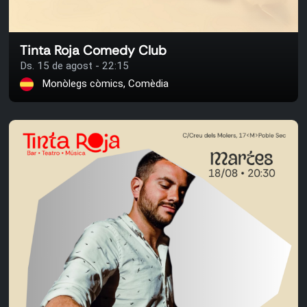
Tinta Roja Comedy Club
Ds. 15 de agost - 22:15
Monòlegs còmics, Comèdia