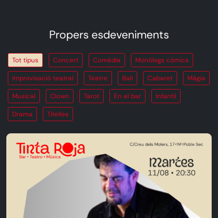
Propers esdeveniments
Tot tipus
Concert
Comèdia
Monòlegs còmics
Improvisació teatral
Teatre
Ball
Cabaret
Màgia
Musical
Clown
Tarot
En el bar
Infantil
Drama
Titelles