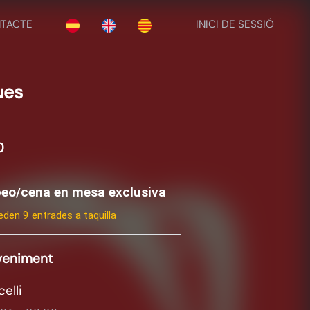
TACTE
INICI DE SESSIÓ
ues
0
apeo/cena en mesa exclusiva
den 9 entrades a taquilla
eveniment
elli