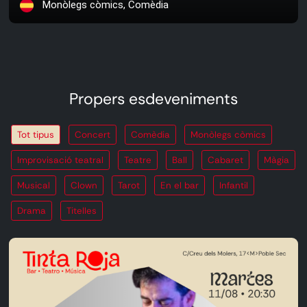
Monòlegs còmics, Comèdia
Propers esdeveniments
Tot tipus
Concert
Comèdia
Monòlegs còmics
Improvisació teatral
Teatre
Ball
Cabaret
Màgia
Musical
Clown
Tarot
En el bar
Infantil
Drama
Titelles