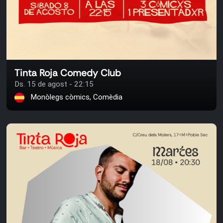
Tinta Roja Comedy Club
Ds. 15 de agost - 22:15
Monòlegs còmics, Comèdia