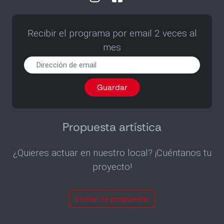
Recibir el programa por email 2 veces al
mes
Recibir
el
programa
Guardar
por
email
2
veces
Propuesta artística
al
mes
¿Quieres actuar en nuestro local? ¡Cuéntanos tu
proyecto!
Envíar mi propuesta