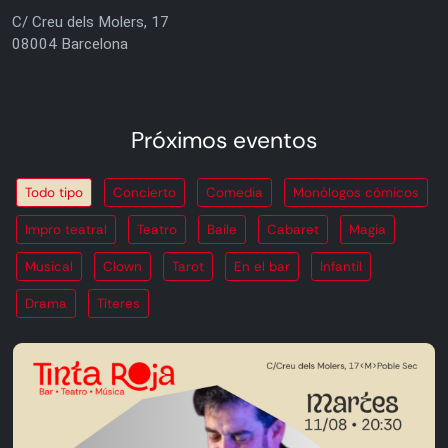
C/ Creu dels Molers, 17
08004 Barcelona
Próximos eventos
Todo tipo
Concierto
Comedia
Monólogos cómicos
Impro teatral
Teatro
Baile
Cabaret
Magia
Musical
Clown
Tarot
En el bar
Infantil
Drama
Títeres