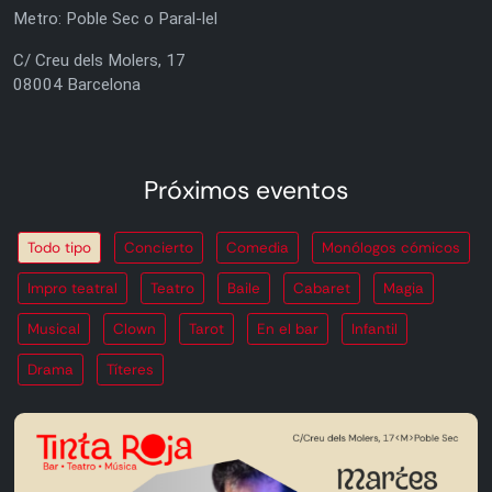
Metro: Poble Sec o Paral-lel
C/ Creu dels Molers, 17
08004 Barcelona
Próximos eventos
Todo tipo
Concierto
Comedia
Monólogos cómicos
Impro teatral
Teatro
Baile
Cabaret
Magia
Musical
Clown
Tarot
En el bar
Infantil
Drama
Títeres