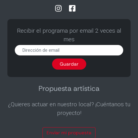
Recibir el programa por email 2 veces al
mes
Recibir
el
programa
Guardar
por
email
2
veces
Propuesta artística
al
mes
¿Quieres actuar en nuestro local? ¡Cuéntanos tu
proyecto!
Envíar mi propuesta