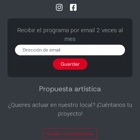
Recibir el programa por email 2 veces al
mes
Recibir
el
programa
Guardar
por
email
2
veces
Propuesta artística
al
mes
¿Quieres actuar en nuestro local? ¡Cuéntanos tu
proyecto!
Envíar mi propuesta