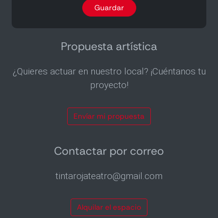
programa
Guardar
por
email
2
veces
Propuesta artística
al
mes
¿Quieres actuar en nuestro local? ¡Cuéntanos tu
proyecto!
Envíar mi propuesta
Contactar por correo
tintarojateatro@gmail.com
Alquilar el espacio