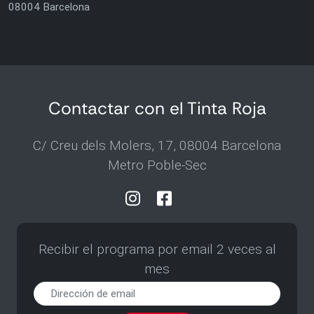
08004 Barcelona
Contactar con el Tinta Roja
C/ Creu dels Molers, 17, 08004 Barcelona
Metro Poble-Sec
Recibir el programa por email 2 veces al
mes
Recibir
el