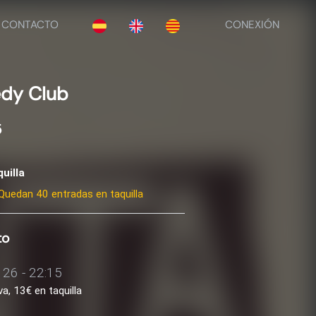
CONTACTO
CONEXIÓN
edy Club
5
uilla
Quedan 40 entradas en taquilla
to
 26 - 22:15
a, 13€ en taquilla